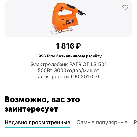
1 816
₽
1 996
₽ по безналичному расчёту
Электролобзик PATRIOT LS 501
500Вт 3000ходов/мин от
электросети (190301707)
Возможно, вас это
заинтересует
Недавно просмотренные
Самые популярные
Р