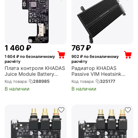
1 460
₽
‍767‍
₽
1 604
₽ по безналичному
902
₽ по безналичному
расчёту
расчёту
Плата контроля KHADAS
Радиатор KHADAS
Juice Module Battery
Passive VIM Heatsink
Charge Controller for
designed for VIM1 / 2/3 /
288985
325177
Код товара:
Код товара:
Edge-V, Rigid-flex PCB (K-
3L, Edge-V, Aluminum,
В наличии
В наличии
JC-001)
Black, VIMs Thermal Pad
(KAHS-V-002)