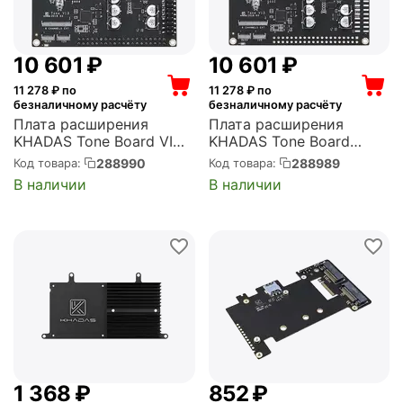
10 601
₽
10 601
₽
11 278
₽ по
11 278
₽ по
безналичному расчёту
безналичному расчёту
Плата расширения
Плата расширения
KHADAS Tone Board VIMs
KHADAS Tone Board
Edition Hi-Res Audio
Generic Edition Hi-Res
288990
288989
Код товара:
Код товара:
Board, Hi-Fi, XMOS,
Audio Board, Hi-Fi, XMOS,
В наличии
В наличии
ES9038Q2M, GPIO
ES9038Q2M (KTONE-G-
Header (KTONE-V-001)
001)
1 368
₽
‍852‍
₽