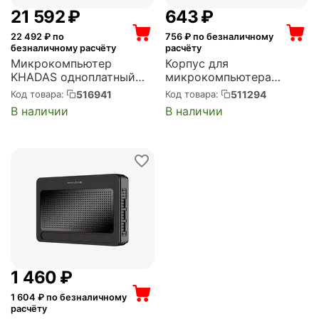
21 592
₽
‍643‍
₽
22 492
₽ по
756
₽ по безналичному
безналичному расчёту
расчёту
Микрокомпьютер
Корпус для
KHADAS одноплатный
микрокомпьютера
New VIM4 (KVIM4-N-01)
KHADAS DIY Case2 for
516941
511294
Код товара:
Код товара:
VIMs SBC Black (KCS-B-
В наличии
В наличии
002)
1 460
₽
1 604
₽ по безналичному
расчёту