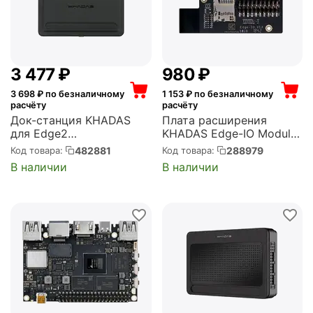
3 477
₽
‍980‍
₽
3 698
₽ по безналичному
1 153
₽ по безналичному
расчёту
расчёту
Док-станция KHADAS
Плата расширения
для Edge2
KHADAS Edge-IO Module
(Edge2_Station)
Expands I/O for Edge, TF
482881
288979
Код товара:
Код товара:
Card Slot, 20-PIN GPIO
В наличии
В наличии
Header (KIO-E-001)