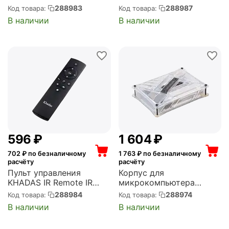
Camera module with FPC
designed for VIMs,
288983
288987
Код товара:
Код товара:
cable, 13M Pixel, MIPI-CSI,
Aluminum, Black, VIMs
В наличии
В наличии
4 lane (K-CM-001)
Thermal Pad (KAHS-V-
001)
‍596‍
₽
1 604
₽
702
₽ по безналичному
1 763
₽ по безналичному
расчёту
расчёту
Пульт управления
Корпус для
KHADAS IR Remote IR
микрокомпьютера
Remote Controller, 12
KHADAS DIY Case
288984
288974
Код товара:
Код товара:
Buttons (K-REMO-001)
Transparent VIMs DIY
В наличии
В наличии
Case, Transparent, with
heavy metal plate (KCS-T-