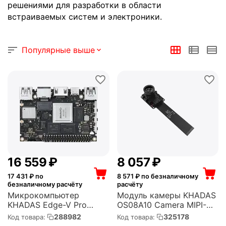
решениями для разработки в области
встраиваемых систем и электроники.
Популярные выше
16 559
₽
8 057
₽
17 431
₽ по
8 571
₽ по безналичному
безналичному расчёту
расчёту
Микрокомпьютер
Модуль камеры KHADAS
KHADAS Edge-V Pro
OS08A10 Camera MIPI-
Rockchip RK3399, 64-bit
CSI, 4 lane OS08A10 8MP
288982
325178
Код товара:
Код товара:
Hexa-Core, (KEGV-P-002)
HDR Camera, (K-CM-002)