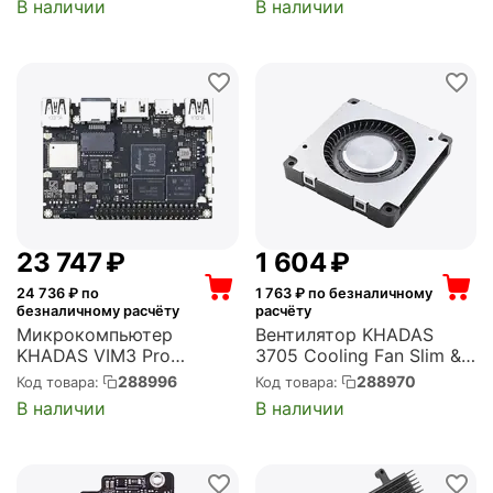
В наличии
В наличии
23 747
₽
1 604
₽
24 736
₽ по
1 763
₽ по безналичному
безналичному расчёту
расчёту
Микрокомпьютер
Вентилятор KHADAS
KHADAS VIM3 Pro
3705 Cooling Fan Slim &
Amlogic A311D with 5.0
High-speed, Low Noise,
288996
288970
Код товара:
Код товара:
TOPS NPU, 4GB
Fan, OEM (KAC-V2-002)
В наличии
В наличии
LPDDR4/X, 32GB eMMC,
AP6398S (KVIM3-P-002)