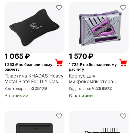
001)
1 065
₽
1 570
₽
1 253
₽ по безналичному
1 725
₽ по безналичному
расчёту
расчёту
Пластина KHADAS Heavy
Корпус для
Metal Plate For DIY Case,
микрокомпьютера
with LOGO, Black, CNC
KHADAS DIY Case Purple
325179
288972
Код товара:
Код товара:
Carving, (KCS-MP-001)
VIMs DIY Case, Purple
В наличии
В наличии
Color, with heavy metal
plate (KCS-P-001)