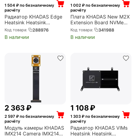
1 504
₽ по безналичному
1 002
₽ по безналичному
расчёту
расчёту
Радиатор KHADAS Edge
Плата KHADAS New M2X
Heatsink Heatsink
Extension Board NVMe
designed for Edge,
SSD/4G LTE, OEM (KM2X-
288976
341988
Код товара:
Код товара:
Aluminum, Black (KAHS-
V-002)
В наличии
В наличии
E-001)
2 363
₽
1 108
₽
2 597
₽ по безналичному
1 303
₽ по безналичному
расчёту
расчёту
Модуль камеры KHADAS
Радиатор KHADAS VIMs
IMX214 Camera IMX214
Heatsink Heatsink