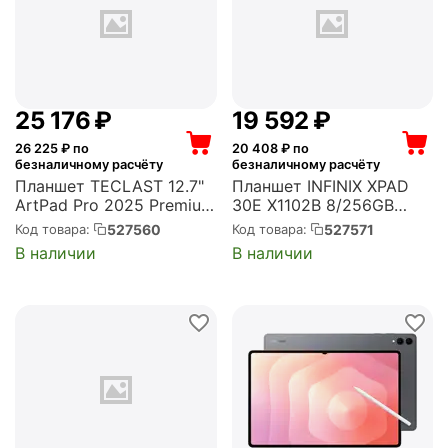
25 176
₽
19 592
₽
26 225
₽ по
20 408
₽ по
безналичному расчёту
безналичному расчёту
Планшет TECLAST 12.7"
Планшет INFINIX XPAD
ArtPad Pro 2025 Premium
30E X1102B 8/256GB
Set 8/256GB kb+Stylus
Forest Green (10083973)
527560
527571
Код товара:
Код товара:
Wifi черный (1747154)
В наличии
В наличии