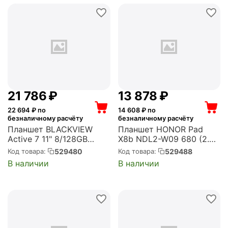
Android 15 серый 13Mpix
12Mpix BT WiFi mi...
21 786
₽
13 878
₽
22 694
₽ по
14 608
₽ по
безналичному расчёту
безналичному расчёту
Планшет BLACKVIEW
Планшет HONOR Pad
Active 7 11" 8/128GB
X8b NDL2-W09 680 (2.4)
Черный
8C RAM4Gb ROM128Gb
529480
529488
Код товара:
Код товара:
(6931548324201)
11" IPS 1920x1200
В наличии
В наличии
MagicOS 10.0 серый
5Mpix 5Mpix BT WiFi
microSDXC 2Tb
10100mAh (5301ARMH)