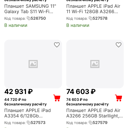
Планшет SAMSUNG 11"
Планшет APPLE iPad Air
Galaxy Tab S11 Wi-Fi
11 Wi-Fi 128GB A3266
12+128GB серебристый
Blue, (невозможно
526750
527578
Код товара:
Код товара:
(SM-X730NZSACAU)
установить RuStore)
В наличии
В наличии
(MC9X4ZA/A)
42 931
₽
74 603
₽
44 720
₽ по
74 603
₽ по
безналичному расчёту
безналичному расчёту
Планшет APPLE iPad
Планшет APPLE iPad Air
A3354 6/128Gb
A3266 256GB Starllight,
серебристый,
(невозможно установить
527573
527579
Код товара:
Код товара:
(невозможно установить
RuStore) (MCA44LL/A)