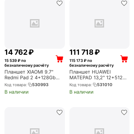
14 762
₽
111 718
₽
15 539
₽ по
115 173
₽ по
безналичному расчёту
безналичному расчёту
Планшет XIAOMI 9.7"
Планшет HUAWEI
Redmi Pad 2 4+128Gb
MATEPAD 13,2" 12+512
серый (VHU7066RU)
PM KB GEM-W09 BLUE
530993
531010
Код товара:
Код товара:
(53014QRS)
В наличии
В наличии