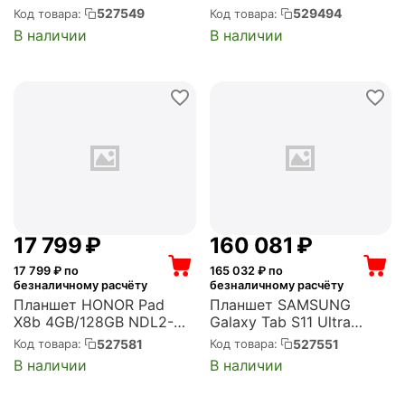
(РСЕН.466229.001-01)
GREEN)
527549
529494
Код товара:
Код товара:
6+128ГБ, LTE, NFC (B2B)
В наличии
В наличии
стилус, ОС Аврора
"Корпоративная версия"
(Y23T01PO2425R_254F9
3)
17 799
₽
160 081
₽
17 799
₽ по
165 032
₽ по
безналичному расчёту
безналичному расчёту
Планшет HONOR Pad
Планшет SAMSUNG
X8b 4GB/128GB NDL2-
Galaxy Tab S11 Ultra
L09 Space Gray
BSM-X936B 9400 Plus
527581
527551
Код товара:
Код товара:
(5301ARMF)
(3.73) 8C RAM16Gb
В наличии
В наличии
ROM1Tb 14.6" AMOLED
2X 2960x1848 5G eSIM