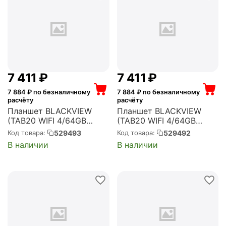
4+128...
7 411
₽
7 411
₽
7 884
₽ по безналичному
7 884
₽ по безналичному
расчёту
расчёту
Планшет BLACKVIEW
Планшет BLACKVIEW
(TAB20 WIFI 4/64GB
(TAB20 WIFI 4/64GB
GRAY)
BLUE)
529493
529492
Код товара:
Код товара:
В наличии
В наличии