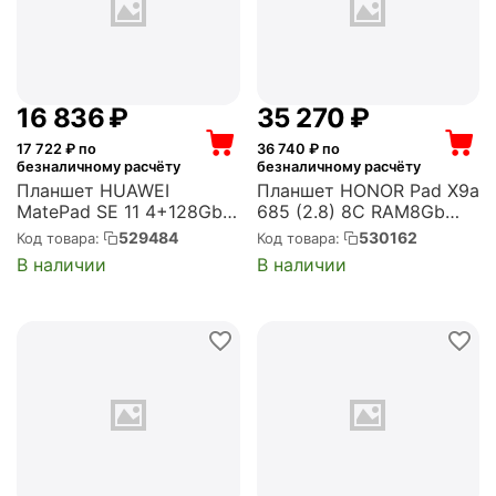
16 836
₽
35 270
₽
17 722
₽ по
36 740
₽ по
безналичному расчёту
безналичному расчёту
Планшет HUAWEI
Планшет HONOR Pad X9a
MatePad SE 11 4+128Gb
685 (2.8) 8C RAM8Gb
LTE Gray (53014PKD)
ROM256Gb 11.5" IPS
529484
530162
Код товара:
Код товара:
2508x1504 4G MagicOS
В наличии
В наличии
9.0 серый космос 8Mpix
5Mpix BT WiFi microSD
1Tb 8300mAh 22hr
(5301AMVQ)