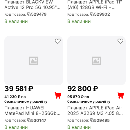
Планшет BLACKVIEW
Планшет APPLE iPad 11"
Active 12 Pro 5G 10.95"
(A16) 128GB Wi-Fi +
Projector 12/256GB
Cellular - Silver,
529479
529902
Код товара:
Код товара:
Черный
(невозможно установить
В наличии
В наличии
(6931548322887)
RuStore) (MD7F4LL/A)
39 581
₽
92 800
₽
41 230
₽ по
95 670
₽ по
безналичному расчёту
безналичному расчёту
Планшет HUAWEI
Планшет APPLE iPad Air
MatePad Mini 8+256Gb
2025 A3269 M3 4.05 8C
WF Black (53014PTT)
RAM8Gb ROM128Gb 13"
530147
529495
Код товара:
Код товара:
IPS 2732x2048 5G eSIM
В наличии
В наличии
iOS серый космос,