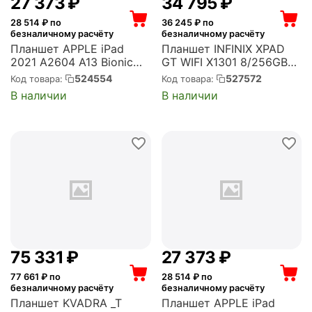
27 373
₽
34 795
₽
28 514
₽ по
36 245
₽ по
безналичному расчёту
безналичному расчёту
Планшет APPLE iPad
Планшет INFINIX XPAD
2021 A2604 A13 Bionic
GT WIFI X1301 8/256GB
6С/3Gb/64Gb 10.2" IPS
Stellar Grey (10074330)
524554
527572
Код товара:
Код товара:
2160x1620/4G/
В наличии
В наличии
серебристый/BT/8Mpix/1
2M, iPadOS,
(невозможно установить
RuStore) (MK493HN/A)
75 331
₽
27 373
₽
77 661
₽ по
28 514
₽ по
безналичному расчёту
безналичному расчёту
Планшет KVADRA _T
Планшет APPLE iPad