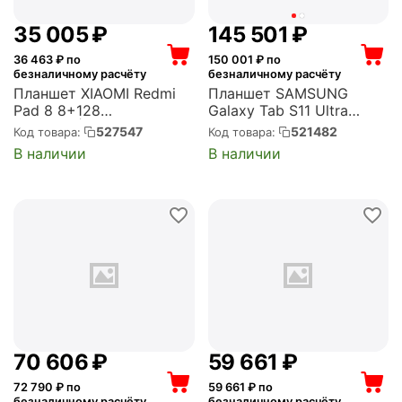
35 005
₽
145 501
₽
36 463
₽ по
150 001
₽ по
безналичному расчёту
безналичному расчёту
Планшет XIAOMI Redmi
Планшет SAMSUNG
Pad 8 8+128
Galaxy Tab S11 Ultra
P82/Gray|11.2"
BSM-X936B 9400 Plus
527547
521482
Код товара:
Код товара:
IPS/144Hz/3200x2136/SD
(3.73) 8C RAM12Gb
В наличии
В наличии
8sGen4/Android
ROM512Gb 14.6" AMOLED
16/13MP/8MP/9200mAh
2X 2960x1848 5G eSIM
(VHU6376RU)
Android 15 серый 13Mpix
12Mpix BT WiFi ...
70 606
₽
59 661
₽
72 790
₽ по
59 661
₽ по
безналичному расчёту
безналичному расчёту