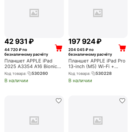
42 931
₽
197 924
₽
44 720
₽ по
204 045
₽ по
безналичному расчёту
безналичному расчёту
Планшет APPLE iPad
Планшет APPLE iPad Pro
2025 A3354 A16 Bionic
13-inch (M5) Wi-Fi +
5C RAM6Gb ROM128Gb
Cellular 512Gb with
530260
530228
Код товара:
Код товара:
11" IPS 2360x1640 iOS
Standard glass Space
В наличии
В наличии
желтый 12Mpix 12Mpix
Black, (невозможно
BT WiFi 10hr,
установить RuStore)
(невозможно установить
(ME7Y4ZP/A)
RuStore) (MD4D4J/A)