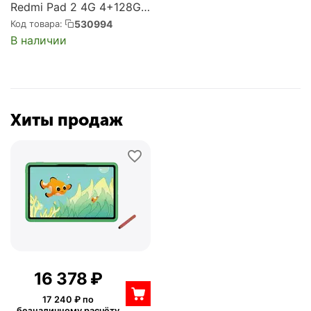
Redmi Pad 2 4G 4+128Gb
серебристый
530994
Код товара:
(VHU6987RU)
В наличии
Хиты продаж
16 378
₽
17 240
₽ по
безналичному расчёту