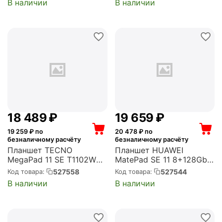
В наличии
В наличии
RuStore) (MD3Y4LL/A)
18 489
₽
19 659
₽
19 259
₽ по
20 478
₽ по
безналичному расчёту
безналичному расчёту
Планшет TECNO
Планшет HUAWEI
MegaPad 11 SE T1102W
MatePad SE 11 8+128Gb
685 (2.8) 8C RAM4Gb
LTE Gray (53014PKC)
527558
527544
Код товара:
Код товара:
ROM128Gb 10.95" IPS
В наличии
В наличии
1920x1200 Android 15
голубой 8Mpix 5Mpix BT
WiFi microSD 1Tb
8000mAh (T1102W