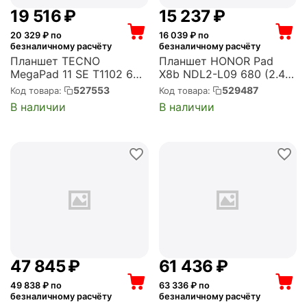
19 516
₽
15 237
₽
20 329
₽ по
16 039
₽ по
безналичному расчёту
безналичному расчёту
Планшет TECNO
Планшет HONOR Pad
MegaPad 11 SE T1102 685
X8b NDL2-L09 680 (2.4)
(2.8) 8C RAM4Gb
8C RAM4Gb ROM64Gb
527553
529487
Код товара:
Код товара:
ROM128Gb 10.95" IPS
11" IPS 1920x1200 4G
В наличии
В наличии
1920x1200 4G Android 15
MagicOS 10.0 серый
голубой 8Mpix 5Mpix BT
5Mpix 5Mpix BT WiFi
WiFi microSD 1Tb
microSDXC 2Tb
8000mAh (T1102 4+12...
10100mAh (5301ARMK)
47 845
₽
61 436
₽
49 838
₽ по
63 336
₽ по
безналичному расчёту
безналичному расчёту