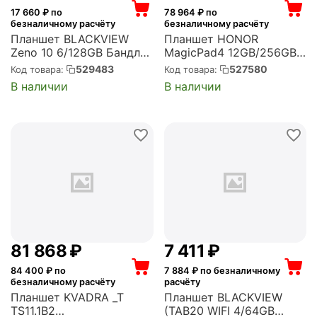
17 660
₽ по
78 964
₽ по
безналичному расчёту
безналичному расчёту
Планшет BLACKVIEW
Планшет HONOR
Zeno 10 6/128GB Бандл
MagicPad4 12GB/256GB
Черный
YLE-W09 Gray
529483
527580
Код товара:
Код товара:
(6931548326243)
(5301ASDU)
В наличии
В наличии
81 868
₽
7 411
₽
84 400
₽ по
7 884
₽ по безналичному
безналичному расчёту
расчёту
Планшет KVADRA _T
Планшет BLACKVIEW
TS11.1B2
(TAB20 WIFI 4/64GB