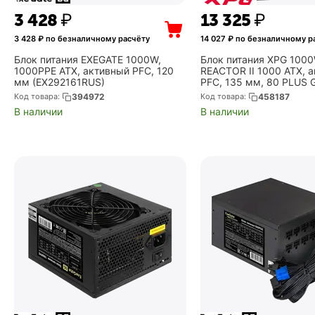
3 428
₽
13 325
₽
3 428
₽ по безналичному расчёту
14 027
₽ по безналичному р
Блок питания EXEGATE 1000W,
Блок питания XPG 100
1000PPE ATX, активный PFC, 120
REACTOR II 1000 ATX, 
мм (EX292161RUS)
PFC, 135 мм, 80 PLUS G
модульные кабели
Код товара:
394972
Код товара:
458187
(COREREACTORII1000G
В наличии
В наличии