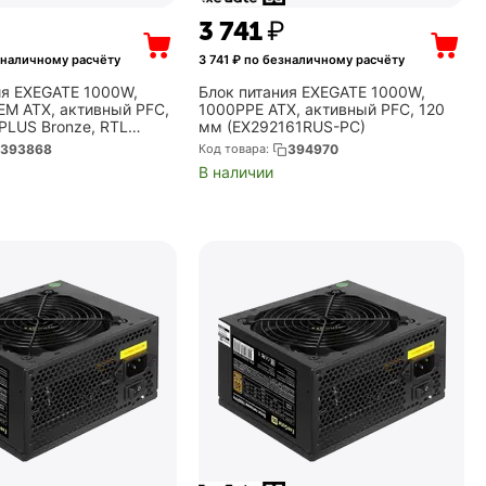
₽
3 741
₽
зналичному расчёту
3 741
₽ по безналичному расчёту
ия EXEGATE 1000W,
Блок питания EXEGATE 1000W,
M ATX, активный PFC,
1000PPE ATX, активный PFC, 120
PLUS Bronze, RTL
мм (EX292161RUS-PC)
RUS-OEM)
393868
Код товара:
394970
В наличии