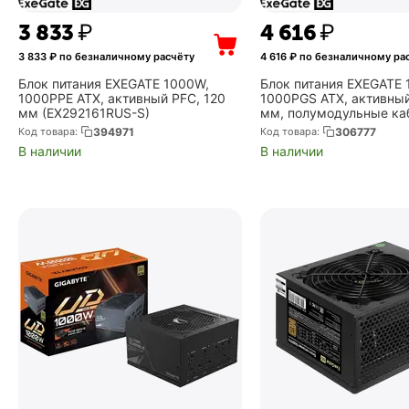
3 833
₽
4 616
₽
3 833
₽ по безналичному расчёту
4 616
₽ по безналичному ра
Блок питания EXEGATE 1000W,
Блок питания EXEGATE 
1000PPE ATX, активный PFC, 120
1000PGS ATX, активный
мм (EX292161RUS-S)
мм, полумодульные ка
(EX285976RUS)
Код товара:
394971
Код товара:
306777
В наличии
В наличии