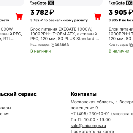
3 782
₽
3 905
счёту
3 782
₽ по безналичному расчёту
3 905
₽ по бе
1000W,
Блок питания EXEGATE 1000W,
Блок питан
ивный PFC,
1000PPH-LT-OEM ATX, активный
1000PPH-LT
, RTL
PFC, 120 мм, 80 PLUS Standard,
120 мм, 80 
RTL (EX292146RUS-OEM-S)
Box (EX292
Код товара:
393863
Код товара:
В наличии
В наличии
ьский сервис
Контакты
Московская область, г. Воскре
овары
помещение 9
нения
+7 (495) 230-10-91
(многокан
Пн-Пт 10.00 - 19.00
sale@unicomps.ru
Посмотреть на карте