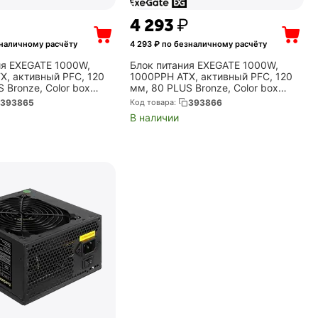
4 293
₽
наличному расчёту
4 293
₽ по безналичному расчёту
ия EXEGATE 1000W,
Блок питания EXEGATE 1000W,
X, активный PFC, 120
1000PPH ATX, активный PFC, 120
 Bronze, Color box
мм, 80 PLUS Bronze, Color box
US-S)
(EX292157RUS)
393865
Код товара:
393866
В наличии