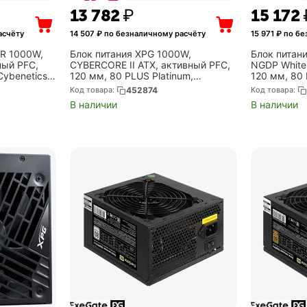
13 782
₽
15 172
асчёту
14 507
₽ по безналичному расчёту
15 971
₽ по бе
ER 1000W,
Блок питания XPG 1000W,
Блок питан
ный PFC,
CYBERCORE II ATX, активный PFC,
NGDP White
Cybenetics
120 мм, 80 PLUS Platinum,
120 мм, 80 
и (HA-
модульные кабели
модульные 
Код товара:
452874
Код товара:
(CYBERCOREII1000P-BKCEU)
WH)
В наличии
В наличии