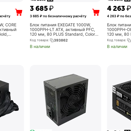
3 685
₽
4 263
асчёту
3 685
₽ по безналичному расчёту
4 263
₽ по бе
0W, CORE
Блок питания EXEGATE 1000W,
Блок питан
активный
1000PPH-LT ATX, активный PFC,
1000PPH-OE
old,
120 мм, 80 PLUS Standard, Color
120 мм, 80 
Box (EX292146RUS)
(EX292157
Код товара:
393862
Код товара:
-BKCEU)
В наличии
В наличии