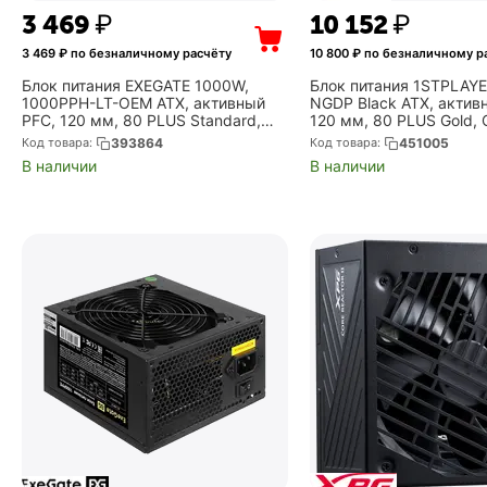
3 469
₽
10 152
₽
3 469
₽ по безналичному расчёту
10 800
₽ по безналичному р
Блок питания EXEGATE 1000W,
Блок питания 1STPLAY
1000PPH-LT-OEM ATX, активный
NGDP Black ATX, актив
PFC, 120 мм, 80 PLUS Standard,
120 мм, 80 PLUS Gold, 
RTL (EX292146RUS-OEM)
Gold, модульные кабел
Код товара:
393864
Код товара:
451005
1000BA4)
В наличии
В наличии