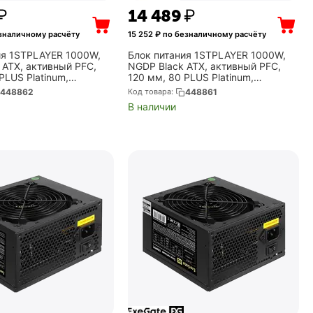
₽
14 489
₽
зналичному расчёту
15 252
₽ по безналичному расчёту
ия 1STPLAYER 1000W,
Блок питания 1STPLAYER 1000W,
 ATX, активный PFC,
NGDP Black ATX, активный PFC,
PLUS Platinum,
120 мм, 80 PLUS Platinum,
кабели (HA-1000BA3-
модульные кабели (HA-1000BA3-
448862
Код товара:
448861
BK)
В наличии