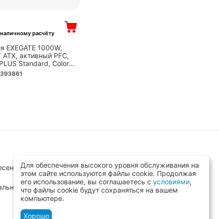
₽
зналичному расчёту
ия EXEGATE 1000W,
 ATX, активный PFC,
PLUS Standard, Color
146RUS-S)
393861
Для обеспечения высокого уровня обслуживания на
сенск, ул.Заводская д.8 стр.1
этом сайте используются файлы cookie. Продолжая
его использование, вы соглашаетесь с
условиями
,
альный)
что файлы cookie будут сохраняться на вашем
компьютере.
Хорошо