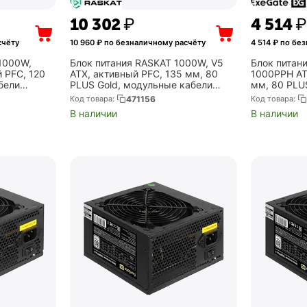
10 302
₽
4 514
₽
счёту
10 960
₽ по безналичному расчёту
4 514
₽ по без
1000W,
Блок питания RASKAT 1000W, V5
Блок питан
 PFC, 120
ATX, активный PFC, 135 мм, 80
1000PPH AT
бели
PLUS Gold, модульные кабели
мм, 80 PLUS
(RPS-GF1000)
(EX292157R
Код товара:
471156
Код товара:
В наличии
В наличии