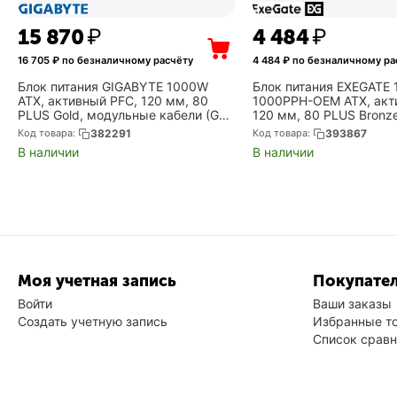
15 870
₽
4 484
₽
16 705
₽ по безналичному расчёту
4 484
₽ по безналичному ра
Блок питания GIGABYTE 1000W
Блок питания EXEGATE 
ATX, активный PFC, 120 мм, 80
1000PPH-OEM ATX, акт
PLUS Gold, модульные кабели (GP-
120 мм, 80 PLUS Bronze
UD1000GM PG5)
(EX292157RUS-OEM-S)
Код товара:
382291
Код товара:
393867
В наличии
В наличии
Моя учетная запись
Покупател
Войти
Ваши заказы
Создать учетную запись
Избранные т
Список срав