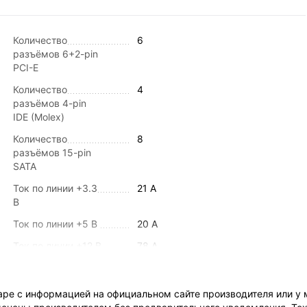
Количество
6
разъёмов 6+2-pin
PCI-E
Количество
4
разъёмов 4-pin
IDE (Molex)
Количество
8
разъёмов 15-pin
SATA
Ток по линии +3.3
21 A
В
Ток по линии +5 В
20 A
Ток по линии +12 В
78 A
1
Ток по линии -12 В
0.5 A
ре с информацией на официальном сайте производителя или у 
Ток по линии +5 В
2.5 A