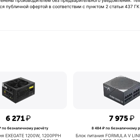
енены производителем без предварительного уведомления. Тех
Standby
я публичной офертой в соответствии с пунктом 2 статьи 437 Г
Защита от
да
перенапряжения
Длина кабеля
48 см
питания
материнской
платы
Цвета,
чёрный
использованные в
оформлении
Сайт
www.exegate.ru
производителя
6 271
₽
7 975
₽
 по безналичному расчёту
8 484
₽ по безналичному р
ия EXEGATE 1200W, 1200PPH
Блок питания FORMULA V LIN