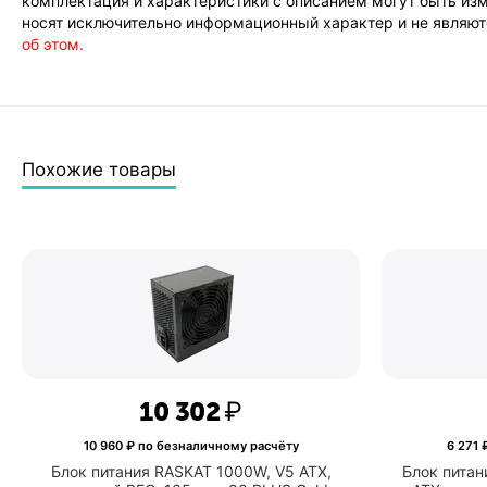
комплектация и характеристики с описанием могут быть изм
короткого
носят исключительно информационный характер и не являютс
замыкания
об этом.
Защита от
да
перегрузки
Стандарт
ATX12V 2.4
PFC
активный
Похожие товары
Режимы работы
постоянный
вентилятора
Тип разъёма для
20+4 pin
материнской
платы
Количество
2
разъёмов 4+4-pin
CPU
10 302
₽
10 960
₽ по безналичному расчёту
6 271
₽
Блок питания RASKAT 1000W, V5 ATX,
Блок питан