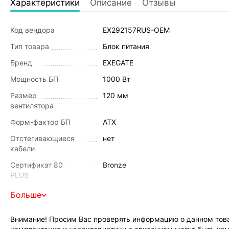
Характеристики
Описание
Отзывы
Код вендора
EX292157RUS-OEM
Тип товара
Блок питания
Бренд
EXEGATE
Мощность БП
1000 Вт
Размер
120 мм
вентилятора
Форм-фактор БП
ATX
Отстегивающиеся
нет
кабели
Сертификат 80
Bronze
PLUS
Мощность
1000 Вт
Больше
Размеры (ШхВхГ)
150 x 86 x 140 мм
Внимание! Просим Вас проверять информацию о данном това
Защита от
да