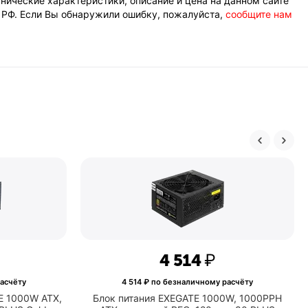
нические характеристики, описание и цена на данном сайте
К РФ. Если Вы обнаружили ошибку, пожалуйста,
сообщите нам
4 514
₽
асчёту
4 514
₽ по безналичному расчёту
E 1000W ATX,
Блок питания EXEGATE 1000W, 1000PPH