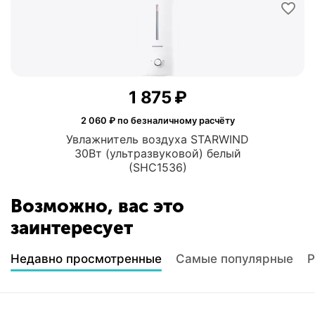
1 875
₽
2 060
₽ по безналичному расчёту
Увлажнитель воздуха STARWIND
30Вт (ультразвуковой) белый
(SHC1536)
Возможно, вас это
заинтересует
Недавно просмотренные
Самые популярные
Р