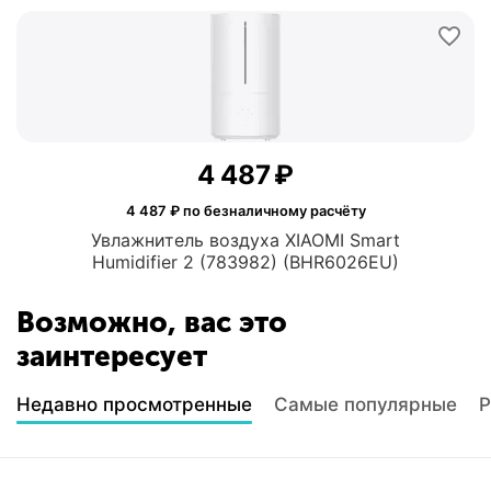
4 487
₽
4 487
₽ по безналичному расчёту
Увлажнитель воздуха XIAOMI Smart
Humidifier 2 (783982) (BHR6026EU)
Возможно, вас это
заинтересует
Недавно просмотренные
Самые популярные
Р