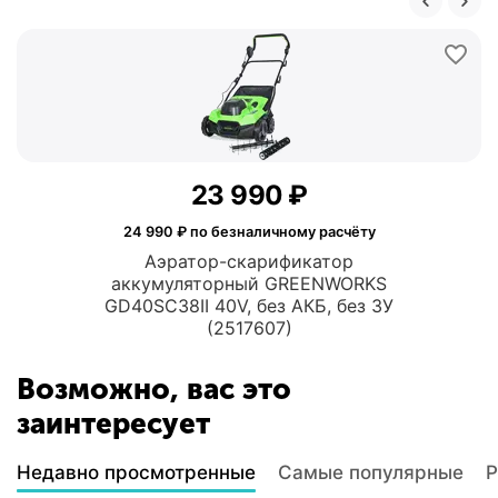
23 990
₽
24 990
₽ по безналичному расчёту
Аэратор-скарификатор
аккумуляторный GREENWORKS
GD40SC38II 40V, без АКБ, без ЗУ
(2517607)
Возможно, вас это
заинтересует
Недавно просмотренные
Самые популярные
Р