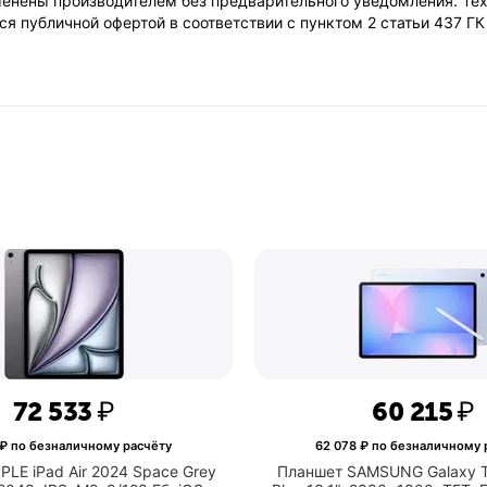
енены производителем без предварительного уведомления. Тех
обновления
я публичной офертой в соответствии с пунктом 2 статьи 437 Г
Число пикселей на
290
дюйм (PPI)
Тактовая частота
3000 МГц, 2800 МГц, 2000 МГц
Сетевой
Wi-Fi, Bluetooth
интерфейс
Встроенный
да
микрофон
Сайт
www.honor.ru
производителя
72 533
₽
60 215
₽
₽ по безналичному расчёту
62 078
₽ по безналичному 
LE iPad Air 2024 Space Grey
Планшет SAMSUNG Galaxy T