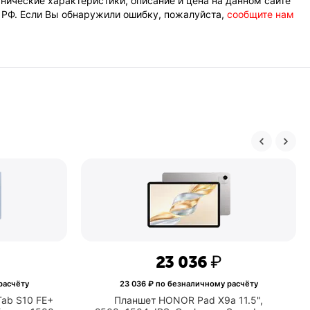
нические характеристики, описание и цена на данном сайте
К РФ. Если Вы обнаружили ошибку, пожалуйста,
сообщите нам
23 036
₽
расчёту
23 036
₽ по безналичному расчёту
ab S10 FE+
Планшет HONOR Pad X9a 11.5",