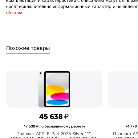
комплектация и характеристики с описанием могут быть изм
носят исключительно информационный характер и не являютс
Ёмкость
10050 мАч
об этом.
аккумулятора
Разъёмы
USB Type-C
Материал
металл
корпуса
Похожие товары
Операционная
Android
система
Видеопроцессор
Adreno 735
45 638
₽
47 539
₽ по безналичному расчёту
74 776
Планшет APPLE iPad 2025 Silver 11",
Планшет APP