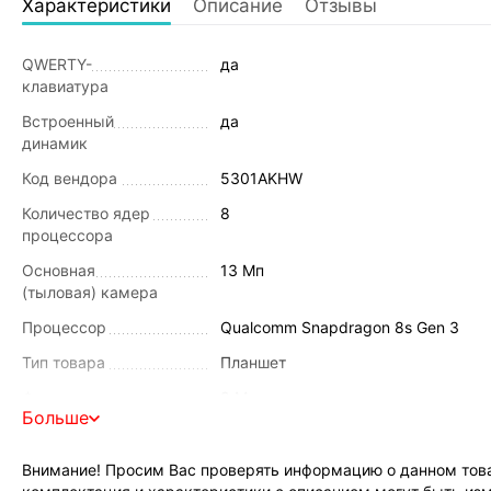
Характеристики
Описание
Отзывы
QWERTY-
да
клавиатура
Встроенный
да
динамик
Код вендора
5301AKHW
Количество ядер
8
процессора
Основная
13 Мп
(тыловая) камера
Процессор
Qualcomm Snapdragon 8s Gen 3
Тип товара
Планшет
Фронтальная
9 Мп
Больше
камера
Функции камеры
автофокусировка, фотовспышка
Внимание! Просим Вас проверять информацию о данном това
Бренд
HONOR