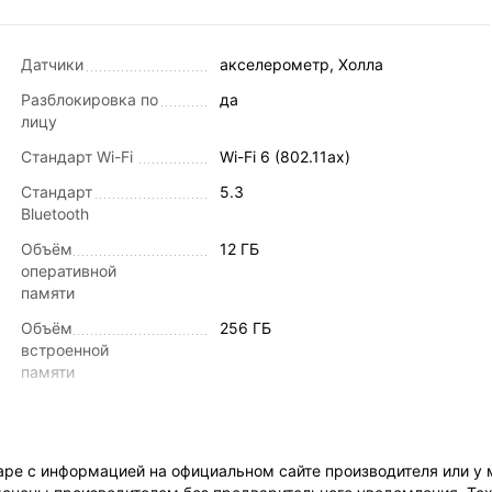
Датчики
акселерометр, Холла
Разблокировка по
да
лицу
Стандарт Wi-Fi
Wi-Fi 6 (802.11ax)
Стандарт
5.3
Bluetooth
Объём
12 ГБ
оперативной
памяти
Объём
256 ГБ
встроенной
памяти
Разрешение
3000x1920
Тип экрана
OLED
ре с информацией на официальном сайте производителя или у 
Частота
144 Гц