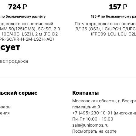
‍724‍
₽
‍157‍
₽
 по безналичному расчёту
185
₽ по безналичному ра
рд волоконно-оптический
Патч-корд волоконно-оптиче
MM 50/125(OM3), SC-SC, 2.0
9/125 (OS2), LC/UPC-LC/UPC
, 10G/40G, LSZH, 2 м (FC-D2-
(FPC09-LCU-LCU-C2L
PR-SC/PR-H-2M-LSZH-AQ)
есует
аспродажа
ьский сервис
Контакты
Московская область, г. Воскре
овары
помещение 9
нения
+7 (495) 230-10-91
(многокан
Пн-Пт 10.00 - 19.00
sale@unicomps.ru
Посмотреть на карте