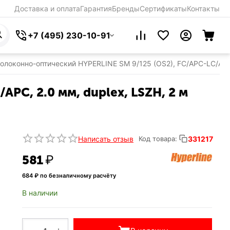
Доставка и оплата
Гарантия
Бренды
Сертификаты
Контакты
+7 (495) 230-10-91
олоконно-оптический HYPERLINE SM 9/125 (OS2), FC/APC-LC/APC
PC, 2.0 мм, duplex, LSZH, 2 м
Написать отзыв
331217
Код товара:
‍581‍
₽
684
₽ по безналичному расчёту
В наличии