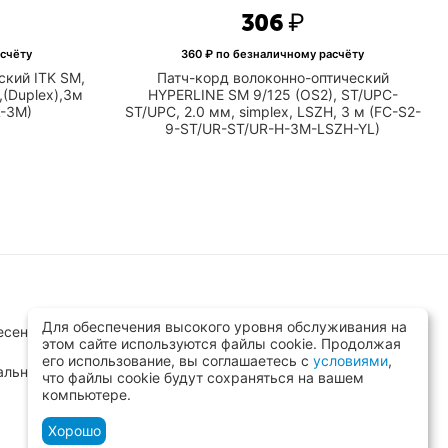
‍306‍
₽
счёту
360
₽ по безналичному расчёту
ский ITK SM,
Патч-корд волоконно-оптический
,(Duplex),3м
HYPERLINE SM 9/125 (OS2), ST/UPC-
-3M)
ST/UPC, 2.0 мм, simplex, LSZH, 3 м (FC-S2-
9-ST/UR-ST/UR-H-3M-LSZH-YL)
Для обеспечения высокого уровня обслуживания на
сенск, ул.Заводская д.8 стр.1
этом сайте используются файлы cookie. Продолжая
его использование, вы соглашаетесь с
условиями
,
альный)
что файлы cookie будут сохраняться на вашем
компьютере.
Хорошо