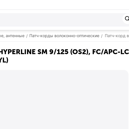
ые, антенные
Патч-корды волоконно-оптические
Патч-корд в
/
/
PERLINE SM 9/125 (OS2), FC/APC-LC/A
YL)