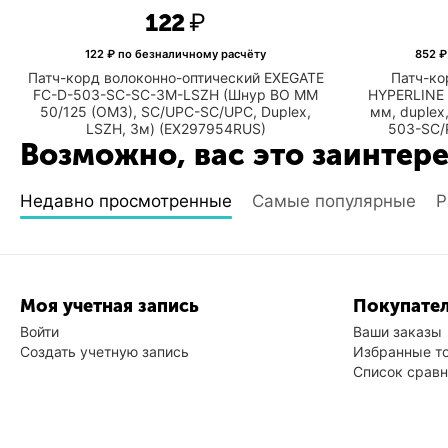
‍122‍
₽
122
₽ по безналичному расчёту
852
₽
Патч-корд волоконно-оптический EXEGATE
Патч-ко
FC-D-503-SC-SC-3M-LSZH (Шнур ВО MM
HYPERLINE 
50/125 (OM3), SC/UPC-SC/UPC, Duplex,
мм, duplex
LSZH, 3м) (EX297954RUS)
503-SC/
Возможно, вас это заинтер
Недавно просмотренные
Самые популярные
Р
Моя учетная запись
Покупател
Войти
Ваши заказы
Создать учетную запись
Избранные т
Список срав