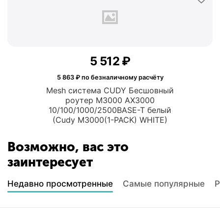
5 512
₽
5 863
₽ по безналичному расчёту
Mesh система CUDY Бесшовный
роутер M3000 AX3000
10/100/1000/2500BASE-T белый
(Cudy M3000(1-PACK) WHITE)
Возможно, вас это
заинтересует
Недавно просмотренные
Самые популярные
Р