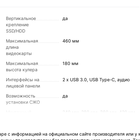
Вертикальное
да
крепление
SSD/HDD
Максимальная
460 мм
длина
видеокарты
Максимальная
180 мм
высота кулера
Интерфейсы на
2 x USB 3.0, USB Type-C, аудио
лицевой панели
Возможность
да
установки СЖО
Монтажный
240 мм, 280 мм, 360 мм, 420 мм
размер СЖО на
верхней панели
ре с информацией на официальном сайте производителя или у 
Вентиляторы в
нет