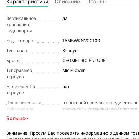
Характеристики
Описание
Отзывы
Вертикальное
да
крепление
видеокарты
Код вендора
1AM5WKNV00100
Тип товара
Корпус
Бренд
GEOMETRIC FUTURE
Типоразмер
Midi-Tower
корпуса
Наличие БП в
нет
корпусе
Дополнительная
на боковой панели спереди есть во
информация
зможность установки вентилятора
120, 140 или 160 мм
Больше
Цвет
чёрный
Внимание! Просим Вас проверять информацию о данном това
Форм-фактор
E-ATX, ATX, mATX, Mini-ITX