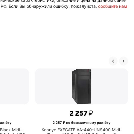
нические характеристики, описание и цена на данном сайте
К РФ. Если Вы обнаружили ошибку, пожалуйста,
сообщите нам
2 257
₽
асчёту
2 257
₽ по безналичному расчёту
lack Midi-
Корпус EXEGATE AA-440-UNS400 Midi-