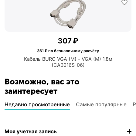
‍307‍
₽
361
₽ по безналичному расчёту
Кабель BURO VGA (M) - VGA (M) 1.8м
(CAB016S-06)
Возможно, вас это
заинтересует
Недавно просмотренные
Самые популярные
Р
Моя учетная запись