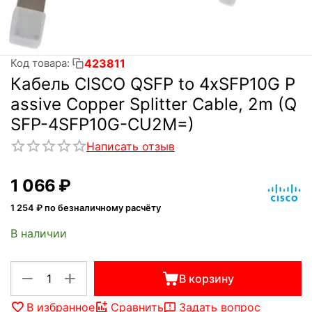
423811
Код товара:
Кабель CISCO QSFP to 4xSFP10G P
assive Copper Splitter Cable, 2m (Q
SFP-4SFP10G-CU2M=)
Написать отзыв
1 066
₽
1 254
₽ по безналичному расчёту
В наличии
+
−
В корзину
В избранное
Сравнить
Задать вопрос