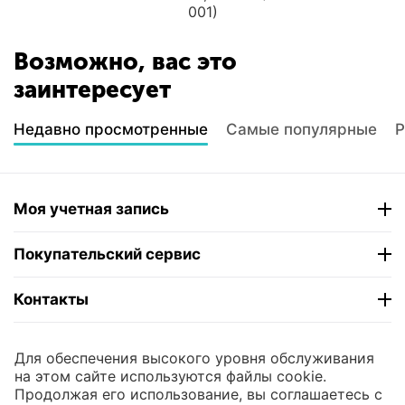
001)
Возможно, вас это
заинтересует
Недавно просмотренные
Самые популярные
Р
Моя учетная запись
Покупательский сервис
Контакты
© 2004 - 2026 ЮНИКОМП. На базе
CS-Cart
и
Для обеспечения высокого уровня обслуживания
премиум темы —
© AB: UniTheme2
на этом сайте используются файлы cookie.
Продолжая его использование, вы соглашаетесь с