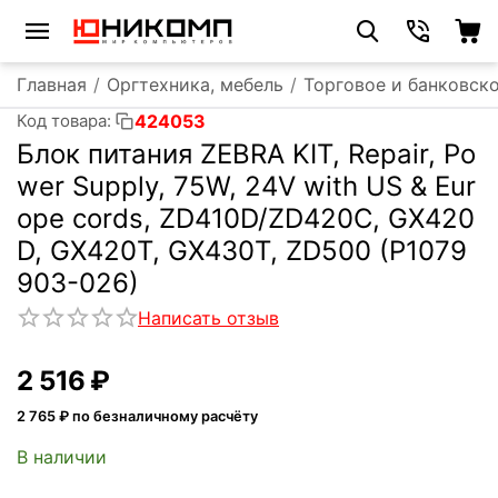
Главная
/
Оргтехника, мебель
/
Торговое и банковск
424053
Код товара:
Блок питания ZEBRA KIT, Repair, Po
wer Supply, 75W, 24V with US & Eur
ope cords, ZD410D/ZD420C, GX420
D, GX420T, GX430T, ZD500 (P1079
903-026)
Написать отзыв
2 516
₽
2 765
₽ по безналичному расчёту
В наличии