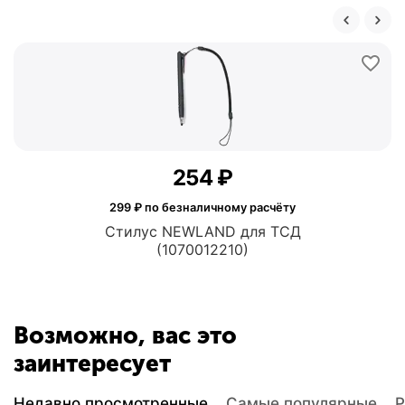
‍254‍
₽
299
₽ по безналичному расчёту
Стилус NEWLAND для ТСД
(1070012210)
Возможно, вас это
заинтересует
Недавно просмотренные
Самые популярные
Р