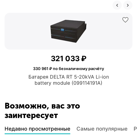
321 033
₽
330 961
₽ по безналичному расчёту
Батарея DELTA RT 5-20kVA Li-ion
battery module (099114191A)
Возможно, вас это
заинтересует
Недавно просмотренные
Самые популярные
Р