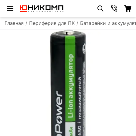
Главная
/
Периферия для ПК
/
Батарейки и аккумуля