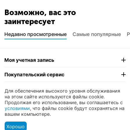
Возможно, вас это
заинтересует
Недавно просмотренные
Самые популярные
Р
Моя учетная запись
Покупательский сервис
Контакты
Для обеспечения высокого уровня обслуживания
на этом сайте используются файлы cookie.
Продолжая его использование, вы соглашаетесь с
© 2004 - 2026 ЮНИКОМП. На базе
CS-Cart
и
условиями
, что файлы cookie будут сохраняться на
премиум темы —
© AB: UniTheme2
вашем компьютере.
Хорошо