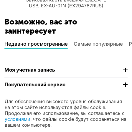
USB, EX-AU-01N (EX294787RUS)
Возможно, вас это
заинтересует
Недавно просмотренные
Самые популярные
Р
Моя учетная запись
Покупательский сервис
Контакты
Для обеспечения высокого уровня обслуживания
на этом сайте используются файлы cookie.
Продолжая его использование, вы соглашаетесь с
© 2004 - 2026 ЮНИКОМП. На базе
CS-Cart
и
условиями
, что файлы cookie будут сохраняться на
премиум темы —
© AB: UniTheme2
вашем компьютере.