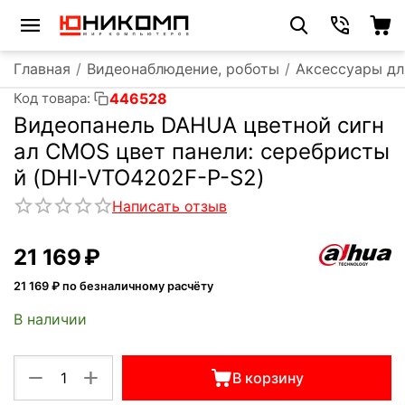
Главная
/
Видеонаблюдение, роботы
/
Аксессуары дл
446528
Код товара:
Видеопанель DAHUA цветной сигн
ал CMOS цвет панели: серебристы
й (DHI-VTO4202F-P-S2)
Написать отзыв
21 169
₽
21 169
₽ по безналичному расчёту
В наличии
+
−
В корзину