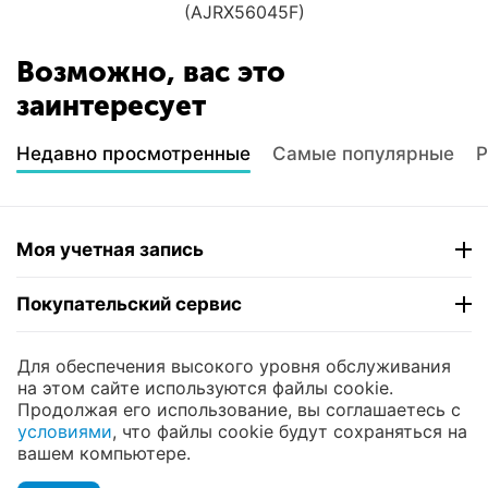
(AJRX56045F)
Возможно, вас это
заинтересует
Недавно просмотренные
Самые популярные
Р
Моя учетная запись
Покупательский сервис
Контакты
Для обеспечения высокого уровня обслуживания
на этом сайте используются файлы cookie.
Продолжая его использование, вы соглашаетесь с
© 2004 - 2026 ЮНИКОМП. На базе
CS-Cart
и
условиями
, что файлы cookie будут сохраняться на
премиум темы —
© AB: UniTheme2
вашем компьютере.