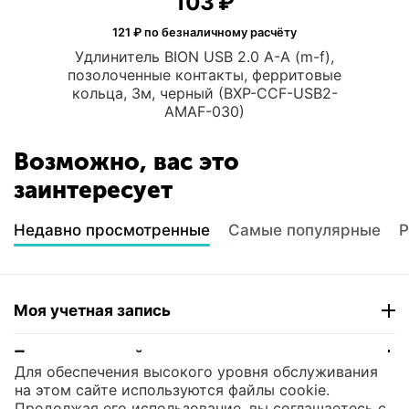
‍103‍
₽
121
₽ по безналичному расчёту
Удлинитель BION USB 2.0 A-A (m-f),
позолоченные контакты, ферритовые
кольца, 3м, черный (BXP-CCF-USB2-
AMAF-030)
Возможно, вас это
заинтересует
Недавно просмотренные
Самые популярные
Р
Моя учетная запись
Покупательский сервис
Для обеспечения высокого уровня обслуживания
на этом сайте используются файлы cookie.
Контакты
Продолжая его использование, вы соглашаетесь с