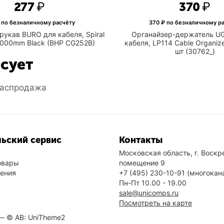
‍277‍
₽
‍370‍
₽
 по безналичному расчёту
370
₽ по безналичному р
укав BURO для кабеля, Spiral
Органайзер-держатель U
000mm Black (BHP CG252B)
кабеля, LP114 Cable Organize
шт (30762_)
есует
аспродажа
ьский сервис
Контакты
Московская область, г. Воскре
овары
помещение 9
нения
+7 (495) 230-10-91
(многокан
Пн-Пт 10.00 - 19.00
sale@unicomps.ru
Посмотреть на карте
 —
© AB: UniTheme2