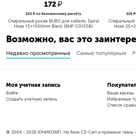
‍172‍
₽
203
₽ по безналичному расчёту
326
₽
Спиральный рукав BURO для кабеля, Spiral
Спиральный р
Hose 15x1500mm Black (BHP CG155B)
Hose 25x2
Возможно, вас это заинтер
Недавно просмотренные
Самые популярные
Р
Моя учетная запись
Покупател
Войти
Ваши заказы
Создать учетную запись
Избранные т
Список срав
© 2004 - 2026 ЮНИКОМП. На базе
CS-Cart
и премиум темы