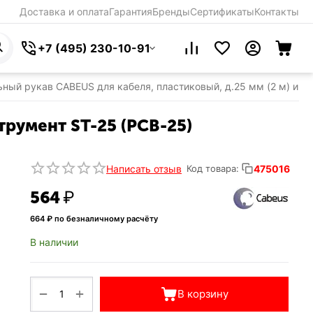
Доставка и оплата
Гарантия
Бренды
Сертификаты
Контакты
+7 (495) 230-10-91
ный рукав CABEUS для кабеля, пластиковый, д.25 мм (2 м) и и
трумент ST-25 (PCB-25)
Написать отзыв
475016
Код товара:
‍564‍
₽
664
₽ по безналичному расчёту
В наличии
+
−
В корзину