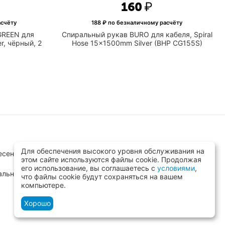
‍160‍
₽
асчёту
188
₽ по безналичному расчёту
GREEN для
Спиральный рукав BURO для кабеля, Spiral
r, чёрный, 2
Hose 15x1500mm Silver (BHP CG155S)
Для обеспечения высокого уровня обслуживания на
сенск, ул.Заводская д.8 стр.1
этом сайте используются файлы cookie. Продолжая
его использование, вы соглашаетесь с
условиями
,
альный)
что файлы cookie будут сохраняться на вашем
компьютере.
Хорошо