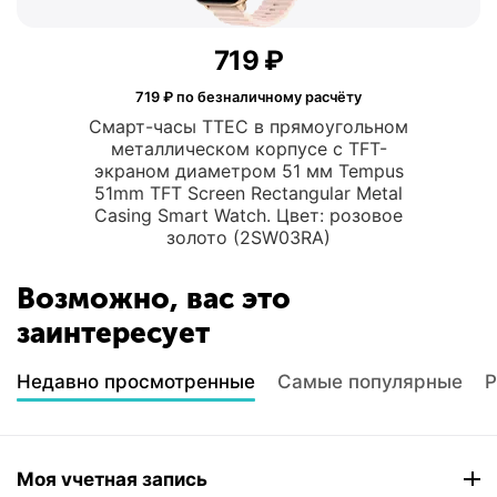
‍719‍
₽
719
₽ по безналичному расчёту
Смарт-часы TTEC в прямоугольном
металлическом корпусе с TFT-
экраном диаметром 51 мм Tempus
51mm TFT Screen Rectangular Metal
Casing Smart Watch. Цвет: розовое
золото (2SW03RA)
Возможно, вас это
заинтересует
Недавно просмотренные
Самые популярные
Р
Моя учетная запись