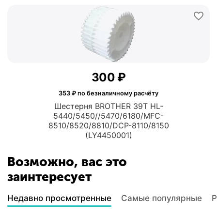
‍300‍
₽
353
₽ по безналичному расчёту
Шестерня BROTHER 39T HL-
5440/5450//5470/6180/MFC-
8510/8520/8810/DCP-8110/8150
(LY4450001)
Возможно, вас это
заинтересует
Недавно просмотренные
Самые популярные
Р