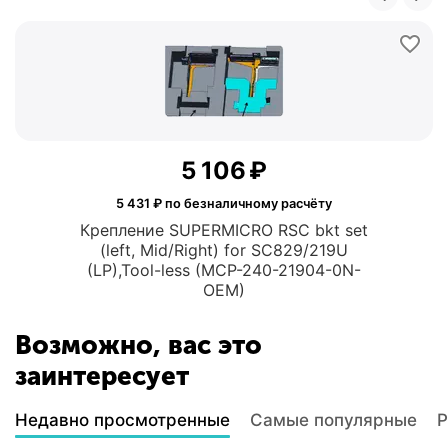
5 106
₽
5 431
₽ по безналичному расчёту
Крепление SUPERMICRO RSC bkt set
(left, Mid/Right) for SC829/219U
(LP),Tool-less (MCP-240-21904-0N-
OEM)
Возможно, вас это
заинтересует
Недавно просмотренные
Самые популярные
Р