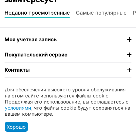
Недавно просмотренные
Самые популярные
Р
Моя учетная запись
Покупательский сервис
Контакты
© 2004 - 2026 ЮНИКОМП. На базе
CS-Cart
и
Для обеспечения высокого уровня обслуживания
премиум темы —
© AB: UniTheme2
на этом сайте используются файлы cookie.
Продолжая его использование, вы соглашаетесь с
условиями
, что файлы cookie будут сохраняться на
вашем компьютере.
Хорошо
Меню
Аккаунт
Сравнить
Корзина