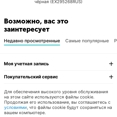
чёрная (EX295268RUS)
Возможно, вас это
заинтересует
Недавно просмотренные
Самые популярные
Р
Моя учетная запись
Покупательский сервис
Контакты
Для обеспечения высокого уровня обслуживания
на этом сайте используются файлы cookie.
Продолжая его использование, вы соглашаетесь с
© 2004 - 2026 ЮНИКОМП. На базе
CS-Cart
и
условиями
, что файлы cookie будут сохраняться на
премиум темы —
© AB: UniTheme2
вашем компьютере.