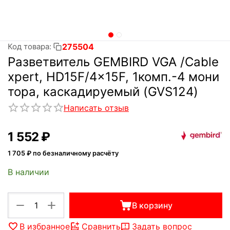
275504
Код товара:
Разветвитель GEMBIRD VGA /Cable
xpert, HD15F/4x15F, 1комп.-4 мони
тора, каскадируемый (GVS124)
Написать отзыв
1 552
₽
1 705
₽ по безналичному расчёту
В наличии
+
−
В корзину
В избранное
Сравнить
Задать вопрос