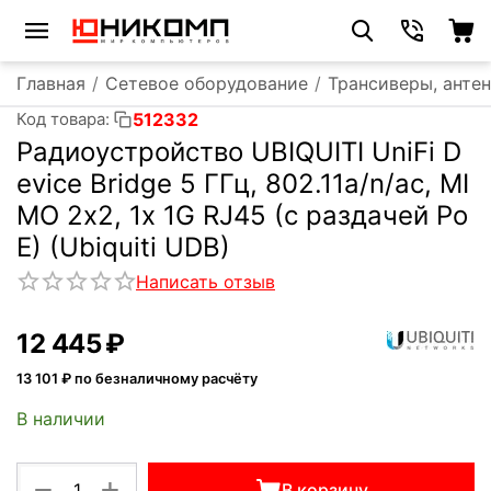
Главная
/
Сетевое оборудование
/
Трансиверы, анте
512332
Код товара:
Радиоустройство UBIQUITI UniFi D
evice Bridge 5 ГГц, 802.11a/n/ac, MI
MO 2х2, 1х 1G RJ45 (с раздачей Po
E) (Ubiquiti UDB)
Написать отзыв
12 445
₽
13 101
₽ по безналичному расчёту
В наличии
+
−
В корзину