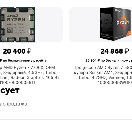
20 400
₽
21 250
₽ по безналичному расчёту
25 
Процессор AMD Ryzen 7 7700X, OEM
Процессо
Socket AM5, 8-ядерный, 4.5GHz, Turbo:
кулера S
)
5.4GHz, Raphael, Radeon Graphics, 105 Вт
Turbo:
(100-000000591)
есует
аспродажа