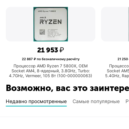
8
₽
21 953
₽
чному расчёту
22 867
₽ по безналичному расчёту
n 9 7900X, OEM
Процессор AMD Ryzen 7 5800X, OEM
й, 4.7GHz, Turbo:
Socket AM4, 8-ядерный, 3.8GHz, Turbo:
n Graphics, 170 Вт
4.7GHz, Vermeer, 105 Вт (100-000000063
00589)
Возможно, вас это заинтер
Недавно просмотренные
Самые популярные
Р