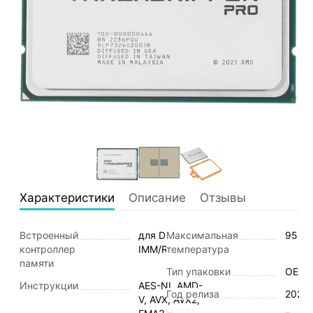
Характеристики
Описание
Отзывы
Встроенный
для DDR4 UD
Максимальная
95 °C
контроллер
IMM/RDIMM
температура
памяти
Тип упаковки
OEM
Инструкции
AES-NI, AMD-
Год релиза
2022
V, AVX, AVX2,