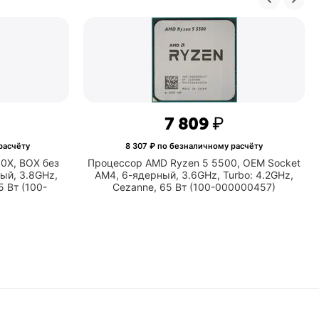
Тепловыделение
280
Тепловыделение
280 В
TDP (Вт)
Сайт
www.
производителя
m
24 868
₽
7 809
904
₽ по безналичному расчёту
8 307
₽ по безналичном
р AMD Ryzen 7 5800X, BOX без
Процессор AMD Ryzen 5 55
ocket AM4, 8-ядерный, 3.8GHz,
AM4, 6-ядерный, 3.6GHz, 
 4.7GHz, Vermeer, 105 Вт (100-
Cezanne, 65 Вт (100-
100000063WOF)