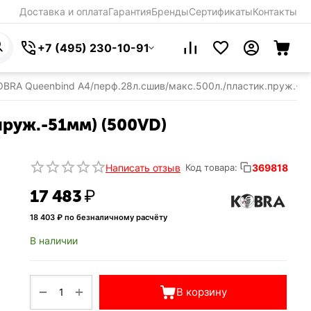
Доставка и оплата
Гарантия
Бренды
Сертификаты
Контакты
+7 (495) 230-10-91
BRA Queenbind A4/перф.28л.сшив/макс.500л./пластик.пруж.-5
руж.-51мм) (500VD)
Написать отзыв
369818
Код товара:
17 483
₽
18 403
₽ по безналичному расчёту
В наличии
+
−
В корзину