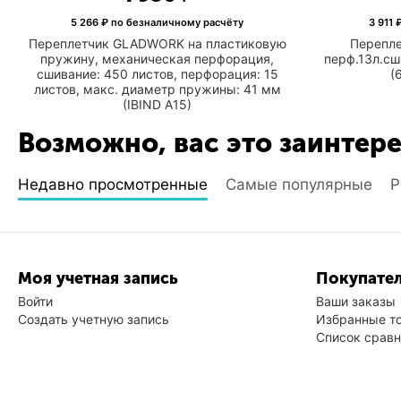
5 266
₽ по безналичному расчёту
3 911
₽
Переплетчик GLADWORK на пластиковую
Перепле
пружину, механическая перфорация,
перф.13л.сш
сшивание: 450 листов, перфорация: 15
(
листов, макс. диаметр пружины: 41 мм
(IBIND A15)
Возможно, вас это заинтер
Недавно просмотренные
Самые популярные
Р
Моя учетная запись
Покупател
Войти
Ваши заказы
Создать учетную запись
Избранные т
Список срав