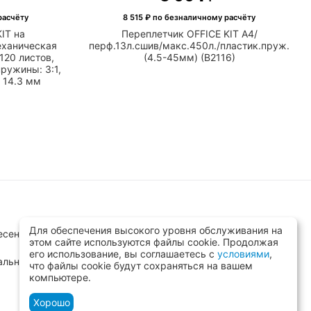
расчёту
8 515
₽ по безналичному расчёту
IT на
Переплетчик OFFICE KIT A4/
еханическая
перф.13л.сшив/макс.450л./пластик.пруж.
120 листов,
(4.5-45мм) (B2116)
пружины: 3:1,
 14.3 мм
Для обеспечения высокого уровня обслуживания на
сенск, ул.Заводская д.8 стр.1
этом сайте используются файлы cookie. Продолжая
его использование, вы соглашаетесь с
условиями
,
альный)
что файлы cookie будут сохраняться на вашем
компьютере.
Хорошо