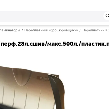
 ламинаторы
Переплетчики (брошюровщики)
Переплетчик KO
/
/
перф.28л.сшив/макс.500л./пластик.п