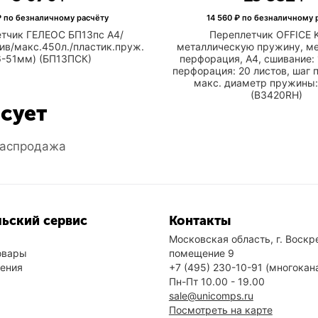
 по безналичному расчёту
14 560
₽ по безналичному 
тчик ГЕЛЕОС БП13пс A4/
Переплетчик OFFICE K
ив/макс.450л./пластик.пруж.
металлическую пружину, м
6-51мм) (БП13ПСК)
перфорация, A4, сшивание: 
перфорация: 20 листов, шаг 
макс. диаметр пружины:
(B3420RH)
есует
аспродажа
ьский сервис
Контакты
Московская область, г. Воскре
овары
помещение 9
нения
+7 (495) 230-10-91
(многокан
Пн-Пт 10.00 - 19.00
sale@unicomps.ru
Посмотреть на карте