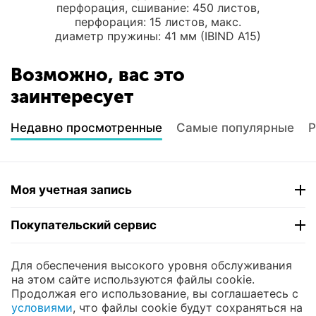
перфорация, сшивание: 450 листов,
перфорация: 15 листов, макс.
диаметр пружины: 41 мм (IBIND A15)
Возможно, вас это
заинтересует
Недавно просмотренные
Самые популярные
Р
Моя учетная запись
Покупательский сервис
Контакты
Для обеспечения высокого уровня обслуживания
на этом сайте используются файлы cookie.
Продолжая его использование, вы соглашаетесь с
© 2004 - 2026 ЮНИКОМП. На базе
CS-Cart
и
условиями
, что файлы cookie будут сохраняться на
премиум темы —
© AB: UniTheme2