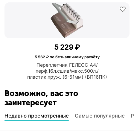
5 229
₽
5 562
₽ по безналичному расчёту
Переплетчик ГЕЛЕОС A4/
перф.16л.сшив/макс.500л./
пластик.пруж. (6-51мм) (БП16ПК)
Возможно, вас это
заинтересует
Недавно просмотренные
Самые популярные
Р