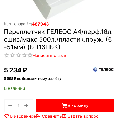
487943
Код товара:
Переплетчик ГЕЛЕОС A4/перф.16л.
сшив/макс.500л./пластик.пруж. (6
-51мм) (БП16ПБК)
Написать отзыв
5 234
₽
5 568
₽ по безналичному расчёту
В наличии
+
−
В корзину
В избранное
Сравнить
Задать вопрос