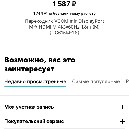
1 587
₽
1 744
₽ по безналичному расчёту
Переходник VCOM miniDisplayPort
M-> HDMI M 4K@60Hz 1.8m (M)
(CG615M-1.8)
Возможно, вас это
заинтересует
Недавно просмотренные
Самые популярные
Р
Моя учетная запись
Покупательский сервис