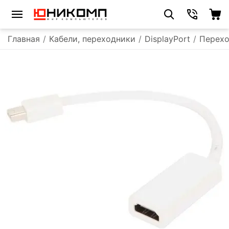
Главная
/
Кабели, переходники
/
DisplayPort
/
Перехо