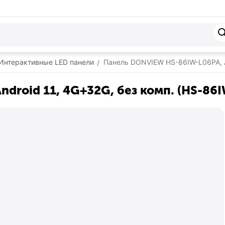
Интерактивные LED панели
Панель DONVIEW HS-86IW-L06PA, An
/
roid 11, 4G+32G, без комп. (HS-86I