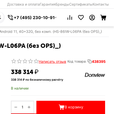
Доставка и оплата
Гарантия
Бренды
Сертификаты
Контакты
+7 (495) 230-10-91
droid 11, 4G+32G, без комп. (HS-86IW-L06PA (без OPS)_)
W-L06PA (без OPS)_)
Написать отзыв
438395
Код товара:
338 314
₽
338 314
₽ по безналичному расчёту
В наличии
+
−
В корзину