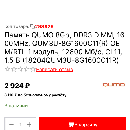
298829
Код товара:
Память QUMO 8Gb, DDR3 DIMM, 16
00MHz, QUM3U-8G1600C11(R) OE
M/RTL 1 модуль, 12800 Мб/с, CL11,
1.5 В (18204QUM3U-8G1600C11R)
Написать отзыв
2 924
₽
3 110
₽ по безналичному расчёту
В наличии
+
−
В корзину