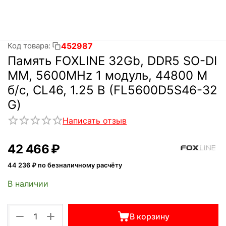
452987
Код товара:
Память FOXLINE 32Gb, DDR5 SO-DI
MM, 5600MHz 1 модуль, 44800 М
б/с, CL46, 1.25 В (FL5600D5S46-32
G)
Написать отзыв
42 466
₽
44 236
₽ по безналичному расчёту
В наличии
+
−
В корзину