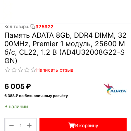
375922
Код товара:
Память ADATA 8Gb, DDR4 DIMM, 32
00MHz, Premier 1 модуль, 25600 М
б/с, CL22, 1.2 В (AD4U32008G22-S
GN)
Написать отзыв
6 005
₽
6 388
₽ по безналичному расчёту
В наличии
+
−
В корзину