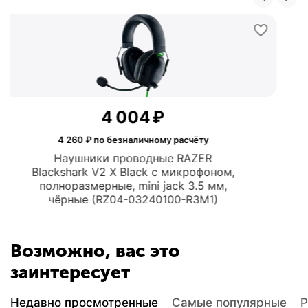
04
₽
3 013
ичному расчёту
3 205
₽ по безналич
водные RAZER
Наушники провод
ack с микрофоном,
Zeus X Black с 
ini jack 3.5 мм,
накладные, USB, ч
3240100-R3M1)
Возможно, вас это
заинтересует
Недавно просмотренные
Самые популярные
Р