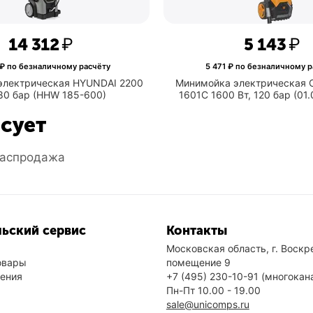
14 312
₽
5 143
₽
₽ по безналичному расчёту
5 471
₽ по безналичному р
электрическая HYUNDAI 2200
Минимойка электрическая 
180 бар (HHW 185-600)
1601С 1600 Вт, 120 бар (01
есует
аспродажа
ьский сервис
Контакты
Московская область, г. Воскре
овары
помещение 9
нения
+7 (495) 230-10-91
(многокан
Пн-Пт 10.00 - 19.00
sale@unicomps.ru