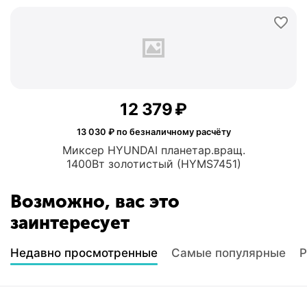
12 379
₽
13 030
₽ по безналичному расчёту
Миксер HYUNDAI планетар.вращ.
1400Вт золотистый (HYMS7451)
Возможно, вас это
заинтересует
Недавно просмотренные
Самые популярные
Р