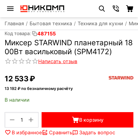
Главная
/
Бытовая техника
/
Техника для кухни
/
Ми
487155
Код товара:
Миксер STARWIND планетарный 18
00Вт васильковый (SPM4172)
Написать отзыв
12 533
₽
13 192
₽ по безналичному расчёту
В наличии
+
−
В корзину
В избранное
Сравнить
Задать вопрос