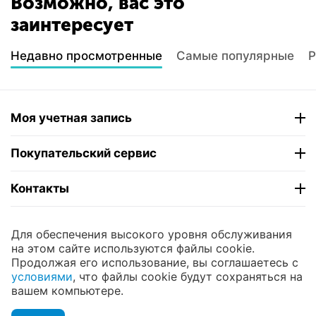
Возможно, вас это
заинтересует
Недавно просмотренные
Самые популярные
Р
Моя учетная запись
Покупательский сервис
Контакты
© 2004 - 2026 ЮНИКОМП. На базе
CS-Cart
и
Для обеспечения высокого уровня обслуживания
премиум темы —
© AB: UniTheme2
на этом сайте используются файлы cookie.
Продолжая его использование, вы соглашаетесь с
условиями
, что файлы cookie будут сохраняться на
вашем компьютере.