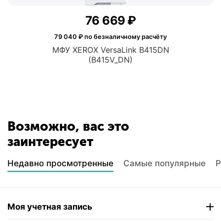
76 669
₽
79 040
₽ по безналичному расчёту
МФУ XEROX VersaLink B415DN
(B415V_DN)
Возможно, вас это
заинтересует
Недавно просмотренные
Самые популярные
Р
Моя учетная запись