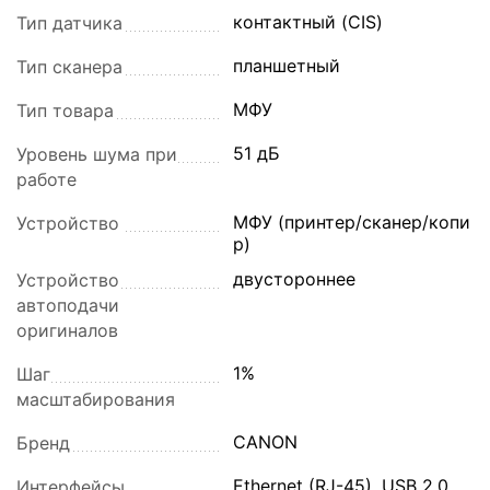
контактный (CIS)
Тип датчика
планшетный
Тип сканера
МФУ
Тип товара
51 дБ
Уровень шума при
работе
МФУ (принтер/сканер/копи
Устройство
р)
двустороннее
Устройство
автоподачи
оригиналов
1%
Шаг
масштабирования
CANON
Бренд
Ethernet (RJ-45), USB 2.0,
Интерфейсы