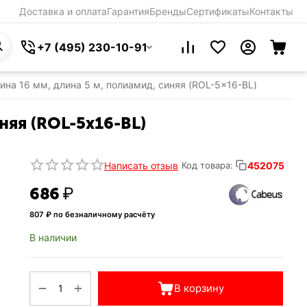
Доставка и оплата
Гарантия
Бренды
Сертификаты
Контакты
+7 (495) 230-10-91
ина 16 мм, длина 5 м, полиамид, синяя (ROL-5x16-BL)
няя (ROL-5x16-BL)
Написать отзыв
452075
Код товара:
‍686‍
₽
807
₽ по безналичному расчёту
В наличии
+
−
В корзину