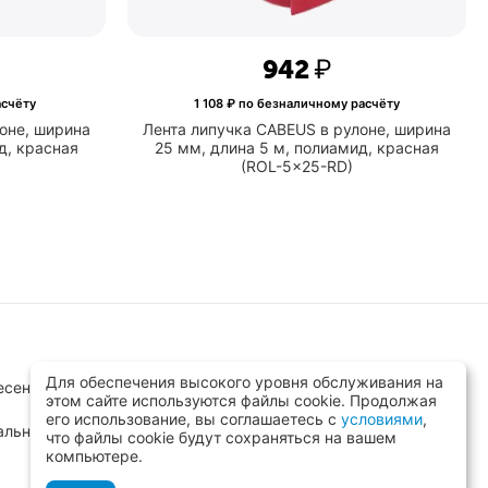
‍942‍
₽
асчёту
1 108
₽ по безналичному расчёту
оне, ширина
Лента липучка CABEUS в рулоне, ширина
д, красная
25 мм, длина 5 м, полиамид, красная
(ROL-5x25-RD)
Для обеспечения высокого уровня обслуживания на
сенск, ул.Заводская д.8 стр.1
этом сайте используются файлы cookie. Продолжая
его использование, вы соглашаетесь с
условиями
,
альный)
что файлы cookie будут сохраняться на вашем
компьютере.