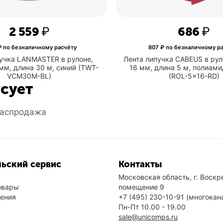
2 559
₽
‍686‍
₽
 по безналичному расчёту
807
₽ по безналичному р
пучка LANMASTER в рулоне,
Лента липучка CABEUS в рул
мм, длина 30 м, синий (TWT-
16 мм, длина 5 м, полиами
VCM30M-BL)
(ROL-5x16-RD)
есует
аспродажа
ьский сервис
Контакты
Московская область, г. Воскре
овары
помещение 9
нения
+7 (495) 230-10-91
(многокан
Пн-Пт 10.00 - 19.00
sale@unicomps.ru