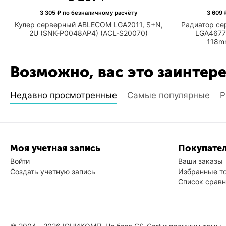
3 305
₽ по безналичному расчёту
3 609
₽
Кулер серверный ABLECOM LGA2011, S+N,
Радиатор с
2U (SNK-P0048AP4) (ACL-S20070)
LGA4677(
118m
Возможно, вас это заинтер
Недавно просмотренные
Самые популярные
Р
Моя учетная запись
Покупател
Войти
Ваши заказы
Создать учетную запись
Избранные т
Список срав