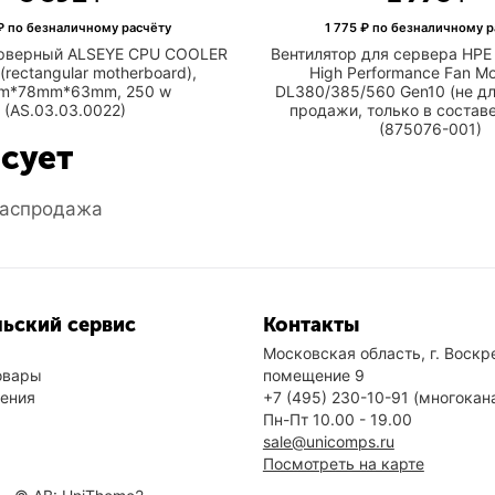
 по безналичному расчёту
1 775
₽ по безналичному р
ерверный ALSEYE CPU COOLER
Вентилятор для сервера HP
rectangular motherboard),
High Performance Fan Mo
m*78mm*63mm, 250 w
DL380/385/560 Gen10 (не дл
(AS.03.03.0022)
продажи, только в состав
(875076-001)
есует
аспродажа
ьский сервис
Контакты
Московская область, г. Воскре
овары
помещение 9
нения
+7 (495) 230-10-91
(многокан
Пн-Пт 10.00 - 19.00
sale@unicomps.ru
Посмотреть на карте