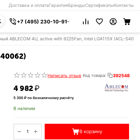
Доставка и оплата
Гарантия
Бренды
Сертификаты
Контакты
+7 (495) 230-10-91
ный ABLECOM 4U, active with 9225Fan, Intel LGA115X (ACL-S4006
S40062)
Написать отзыв
392548
Код товара:
4 982
₽
5 300
₽ по безналичному расчёту
В наличии
+
−
В корзину