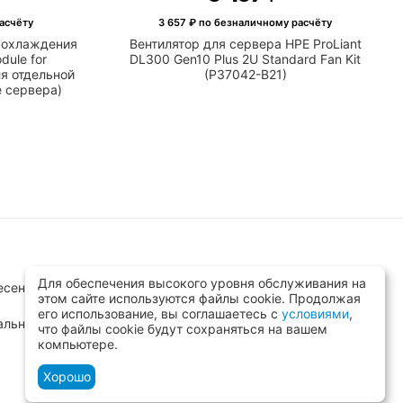
асчёту
3 657
₽ по безналичному расчёту
E охлаждения
Вентилятор для сервера HPE ProLiant
dule for
DL300 Gen10 Plus 2U Standard Fan Kit
я отдельной
(P37042-B21)
е сервера)
Для обеспечения высокого уровня обслуживания на
сенск, ул.Заводская д.8 стр.1
этом сайте используются файлы cookie. Продолжая
его использование, вы соглашаетесь с
условиями
,
альный)
что файлы cookie будут сохраняться на вашем
компьютере.
Хорошо