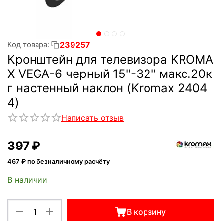
239257
Код товара:
Кронштейн для телевизора KROMA
X VEGA-6 черный 15"-32" макс.20к
г настенный наклон (Kromax 2404
4)
Написать отзыв
‍397‍
₽
467
₽ по безналичному расчёту
В наличии
+
−
В корзину