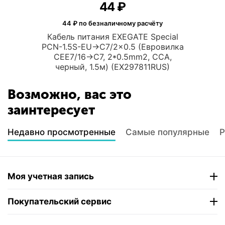
‍44‍
₽
44
₽ по безналичному расчёту
Кабель питания EXEGATE Special
PCN-1.5S-EU->C7/2x0.5 (Евровилка
CEE7/16->C7, 2*0.5mm2, CCA,
черный, 1.5м) (EX297811RUS)
Возможно, вас это
заинтересует
Недавно просмотренные
Самые популярные
Р
Моя учетная запись
Покупательский сервис