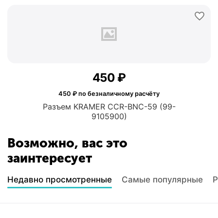
‍450‍
₽
450
₽ по безналичному расчёту
Разъем KRAMER CCR-BNC-59 (99-
9105900)
Возможно, вас это
заинтересует
Недавно просмотренные
Самые популярные
Р