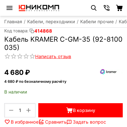
Главная
/
Кабели, переходники
/
Кабели прочие
/
Каб
414868
Код товара:
Кабель KRAMER C-GM-35 (92-8100
035)
Написать отзыв
4 680
₽
4 680
₽ по безналичному расчёту
В наличии
+
−
В корзину
В избранное
Сравнить
Задать вопрос