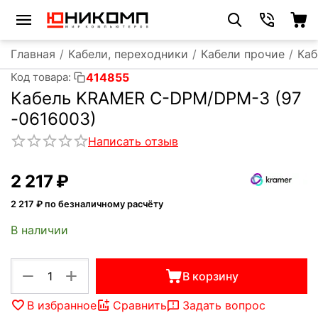
Главная
/
Кабели, переходники
/
Кабели прочие
/
Каб
414855
Код товара:
Кабель KRAMER C-DPM/DPM-3 (97
-0616003)
Написать отзыв
2 217
₽
2 217
₽ по безналичному расчёту
В наличии
+
−
В корзину
В избранное
Сравнить
Задать вопрос