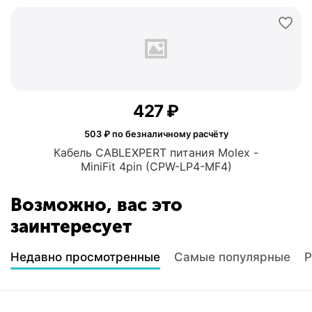
‍427‍
₽
503
₽ по безналичному расчёту
Кабель CABLEXPERT питания Molex -
MiniFit 4pin (CPW-LP4-MF4)
Возможно, вас это
заинтересует
Недавно просмотренные
Самые популярные
Р